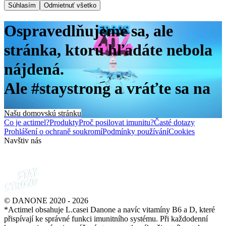
Súhlasím
Odmietnuť všetko
Ospravedlňujeme sa, ale
stránka, ktorú hľadáte nebola
nájdená.
Ale #staystrong a vráťte sa na
Našu domovskú stránku
Co je actimel?
Produkty
Proč posilovat imunitu?
Časté dotazy
Prohlášení o ochraně soukromí
Podmínky používání
Cookies
Navštiv nás
© DANONE 2020 - 2026
*Actimel obsahuje L.casei Danone a navíc vitamíny B6 a D, které
přispívají ke správné funkci imunitního systému. Při každodenní